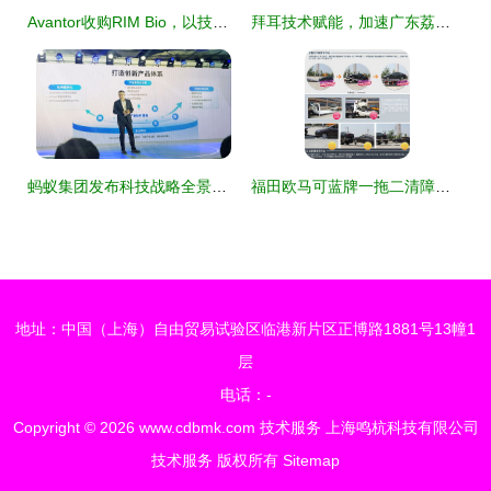
Avantor收购RIM Bio，以技术服务深耕中国生物制品生产新蓝海
拜耳技术赋能，加速广东荔枝产业现代化进程
蚂蚁集团发布科技战略全景图，六大新品齐发赋能产业数字化
福田欧马可蓝牌一拖二清障车 价格、图片与技术解析
地址：中国（上海）自由贸易试验区临港新片区正博路1881号13幢1
层
电话：-
Copyright © 2026
www.cdbmk.com
技术服务
上海鸣杭科技有限公司
技术服务
版权所有
Sitemap