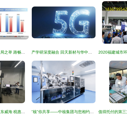
净利连亏窘境下的破局之举 路畅科技“卖子”变卖技术服务谋突围
产学研深度融合 回天新材与华中科技大学战略合作助力技术创新与技术服务
专精特新看中国丨山东威海:税惠助力\
“核”你共享——中核集团与您相约2022深圳核博会 技术服务亮点前瞻