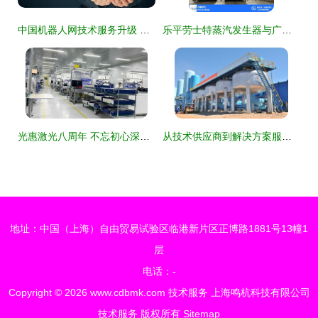
中国机器人网技术服务升级 赋能智能制造新时代
乐平劳士特蒸汽发生器与广东力聚 优质产品与商家推荐，高清图解与技术服务全解析
光惠激光八周年 不忘初心深耕技术，砥砺前行服务未来
从技术供应商到解决方案服务商的华丽转身 北京北大先锋科技跨越式发展纪实
地址：中国（上海）自由贸易试验区临港新片区正博路1881号13幢1
层
电话：-
Copyright © 2026
www.cdbmk.com
技术服务
上海鸣杭科技有限公司
技术服务
版权所有
Sitemap