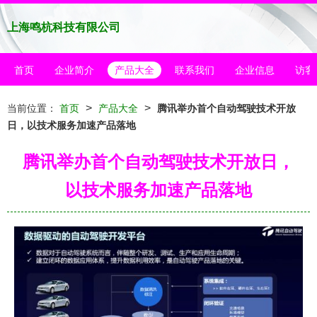
上海鸣杭科技有限公司
首页
企业简介
产品大全
联系我们
企业信息
访客
>
>
当前位置：
首页
产品大全
腾讯举办首个自动驾驶技术开放
日，以技术服务加速产品落地
腾讯举办首个自动驾驶技术开放日，
以技术服务加速产品落地