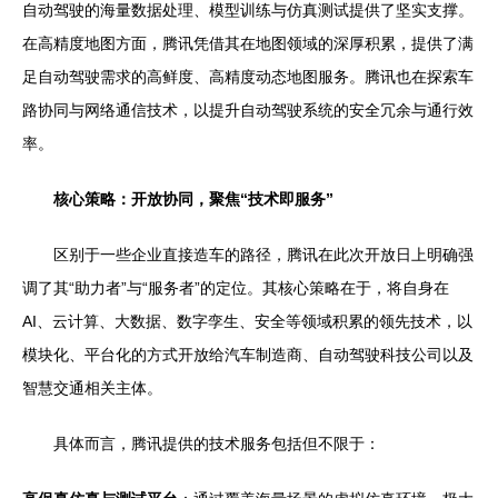
自动驾驶的海量数据处理、模型训练与仿真测试提供了坚实支撑。
在高精度地图方面，腾讯凭借其在地图领域的深厚积累，提供了满
足自动驾驶需求的高鲜度、高精度动态地图服务。腾讯也在探索车
路协同与网络通信技术，以提升自动驾驶系统的安全冗余与通行效
率。
核心策略：开放协同，聚焦“技术即服务”
区别于一些企业直接造车的路径，腾讯在此次开放日上明确强
调了其“助力者”与“服务者”的定位。其核心策略在于，将自身在
AI、云计算、大数据、数字孪生、安全等领域积累的领先技术，以
模块化、平台化的方式开放给汽车制造商、自动驾驶科技公司以及
智慧交通相关主体。
具体而言，腾讯提供的技术服务包括但不限于：