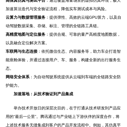
高保真仿真与测试平台
：通过覆盖海量场景的虚拟仿真环境，极大
加速算法迭代与安全验证流程，降低实车测试成本与风险。
云算力与数据管理服务
：提供弹性、高效的云端GPU算力，以及自
动驾驶数据采集、存储、标注、管理的全链路工具链。
高精度地图与定位服务
：提供合规、可靠的量产高精度地图数据，
以及融合定位解决方案。
车联网与生态连接
：依托微信生态、内容服务等，助力车企打造智
能座舱体验，并通过连接用户、车、服务，构建全新的出行服务生
态。
网络安全体系
：为自动驾驶系统提供从云端到车端的全链路安全防
护能力。
加速落地：从技术验证到产品集成
举办技术开放日的深层次目的，在于打通从技术研发到产品应
用的“最后一公里”。腾讯通过与产业链上下游伙伴的深度合作，将
上述技术服务无缝集成到客户的产品开发流程中。例如，其仿真平