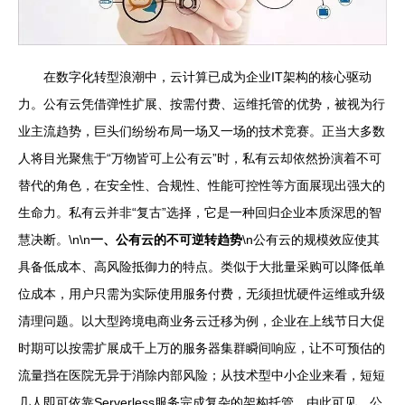
在数字化转型浪潮中，云计算已成为企业IT架构的核心驱动
力。公有云凭借弹性扩展、按需付费、运维托管的优势，被视为行
业主流趋势，巨头们纷纷布局一场又一场的技术竞赛。正当大多数
人将目光聚焦于“万物皆可上公有云”时，私有云却依然扮演着不可
替代的角色，在安全性、合规性、性能可控性等方面展现出强大的
生命力。私有云并非“复古”选择，它是一种回归企业本质深思的智
慧决断。\n\n
一、公有云的不可逆转趋势
\n公有云的规模效应使其
具备低成本、高风险抵御力的特点。类似于大批量采购可以降低单
位成本，用户只需为实际使用服务付费，无须担忧硬件运维或升级
清理问题。以大型跨境电商业务云迁移为例，企业在上线节日大促
时期可以按需扩展成千上万的服务器集群瞬间响应，让不可预估的
流量挡在医院无异于消除内部风险；从技术型中小企业来看，短短
几人即可依靠Serverless服务完成复杂的架构托管。由此可见，公