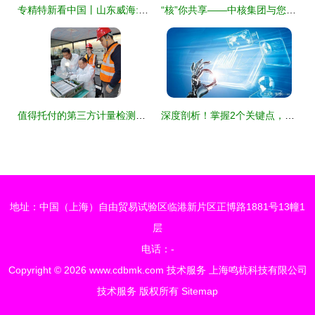
专精特新看中国丨山东威海:税惠助力\
“核”你共享——中核集团与您相约2022深圳核博会 技术服务亮点前瞻
值得托付的第三方计量检测机构 赋能精准与信赖的技术服务先锋
深度剖析！掌握2个关键点，让AI在技术服务领域可落地开花
地址：中国（上海）自由贸易试验区临港新片区正博路1881号13幢1
层
电话：-
Copyright © 2026
www.cdbmk.com
技术服务
上海鸣杭科技有限公司
技术服务
版权所有
Sitemap